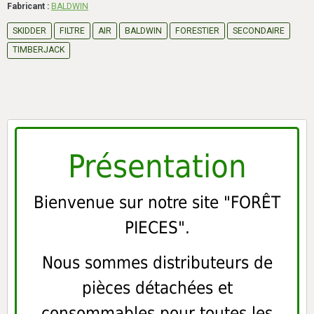
Fabricant :
BALDWIN
SKIDDER
FILTRE
AIR
BALDWIN
FORESTIER
SECONDAIRE
TIMBERJACK
Présentation
Bienvenue sur notre site "FORÊT
PIECES".
Nous sommes distributeurs de
pièces détachées et
consommables pour toutes les