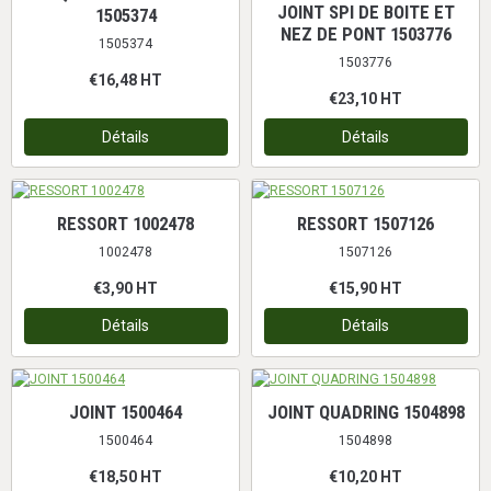
JOINT SPI DE BOITE ET
1505374
NEZ DE PONT 1503776
1505374
1503776
€16,48
HT
€23,10
HT
Détails
Détails
RESSORT 1002478
RESSORT 1507126
1002478
1507126
€3,90
HT
€15,90
HT
Détails
Détails
JOINT 1500464
JOINT QUADRING 1504898
1500464
1504898
€18,50
HT
€10,20
HT