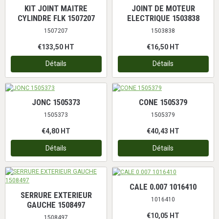
KIT JOINT MAITRE
JOINT DE MOTEUR
CYLINDRE FLK 1507207
ELECTRIQUE 1503838
1507207
1503838
€133,50
HT
€16,50
HT
Détails
Détails
JONC 1505373
CONE 1505379
1505373
1505379
€4,80
HT
€40,43
HT
Détails
Détails
CALE 0.007 1016410
SERRURE EXTERIEUR
1016410
GAUCHE 1508497
€10,05
HT
1508497