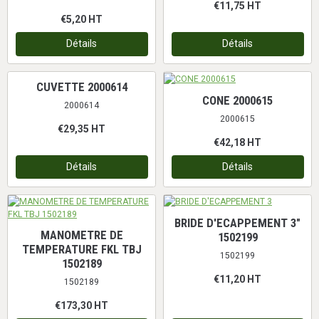
€11,75
HT
€5,20
HT
Détails
Détails
CUVETTE 2000614
CONE 2000615
2000614
2000615
€29,35
HT
€42,18
HT
Détails
Détails
BRIDE D'ECAPPEMENT 3"
MANOMETRE DE
1502199
TEMPERATURE FKL TBJ
1502199
1502189
€11,20
HT
1502189
€173,30
HT