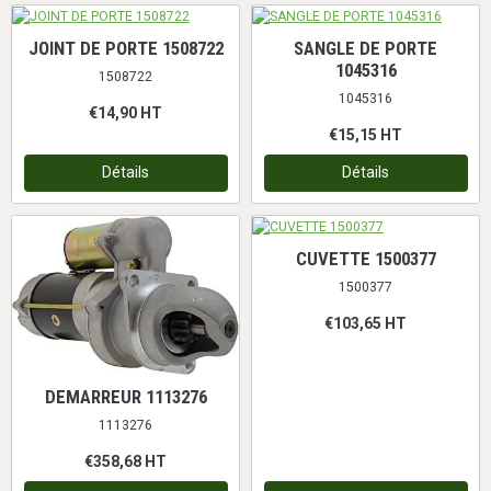
JOINT DE PORTE 1508722
SANGLE DE PORTE
1045316
1508722
1045316
€14,90
HT
€15,15
HT
Détails
Détails
CUVETTE 1500377
1500377
€103,65
HT
DEMARREUR 1113276
1113276
€358,68
HT