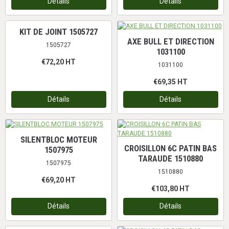
Détails
Détails
KIT DE JOINT 1505727
AXE BULL ET DIRECTION
1505727
1031100
€72,20
HT
1031100
€69,35
HT
Détails
Détails
SILENTBLOC MOTEUR
CROISILLON 6C PATIN BAS
1507975
TARAUDE 1510880
1507975
1510880
€69,20
HT
€103,80
HT
Détails
Détails