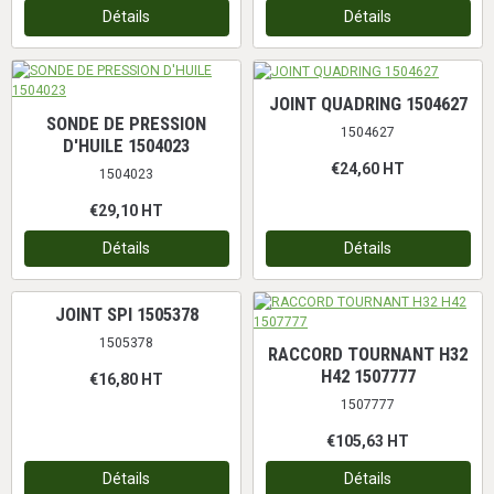
Détails
Détails
JOINT QUADRING 1504627
SONDE DE PRESSION
1504627
D'HUILE 1504023
€24,60
HT
1504023
€29,10
HT
Détails
Détails
JOINT SPI 1505378
1505378
RACCORD TOURNANT H32
H42 1507777
€16,80
HT
1507777
€105,63
HT
Détails
Détails