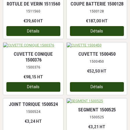
ROTULE DE VERIN 1511560
COUPE BATTERIE 1500128
1511560
1500128
€39,60
HT
€187,00
HT
Détails
Détails
CUVETTE CONIQUE
CUVETTE 1500450
1500376
1500450
1500376
€52,50
HT
€98,15
HT
Détails
Détails
JOINT TORIQUE 1500524
SEGMENT 1500525
1500524
1500525
€3,24
HT
€3,21
HT