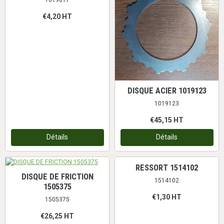
1019017
€4,20
HT
DISQUE ACIER 1019123
1019123
€45,15
HT
Détails
Détails
RESSORT 1514102
DISQUE DE FRICTION
1514102
1505375
€1,30
HT
1505375
€26,25
HT