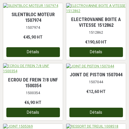
SILENTBLOC MOTEUR
ELECTROVANNE BOITE A
1507974
VITESSE 1512862
1507974
1512862
€45,90
HT
€190,60
HT
Détails
Détails
JOINT DE PISTON 1507044
ECROU DE FREIN 7/8 UNF
1507044
1500354
€12,60
HT
1500354
€6,90
HT
Détails
Détails