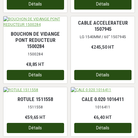
Détails
Détails
CABLE ACCELERATEUR
1507945
BOUCHON DE VIDANGE
LG 1540MM / 60" 1507945
PONT REDUCTEUR
1500284
€245,50
HT
1500284
€8,85
HT
Détails
Détails
ROTULE 1511558
CALE 0.020 1016411
1511558
1016411
€59,65
HT
€6,40
HT
Détails
Détails