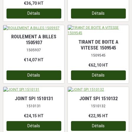
€36,70
HT
Détails
Détails
ROULEMENT A BILLES
TIRANT DE BOITE A
1505937
VITESSE 1509545
1505937
1509545
€14,07
HT
€62,10
HT
Détails
Détails
JOINT SPI 1510131
JOINT SPI 1510132
1510131
1510132
€24,15
HT
€22,95
HT
Détails
Détails