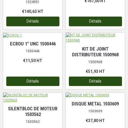
€167,00
HT
1024951
€140,63
HT
Détails
Détails
ECROU 1" UNC 1500446
KIT DE JOINT
1500446
DISTRIBUTEUR 1500968
€11,50
HT
1500968
€51,93
HT
Détails
Détails
DISQUE METAL 1503609
SILENTBLOC DE MOTEUR
1503609
1503562
€37,80
HT
1503562