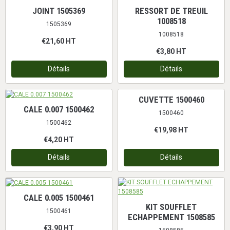
JOINT 1505369
RESSORT DE TREUIL
1008518
1505369
1008518
€21,60
HT
€3,80
HT
Détails
Détails
CUVETTE 1500460
CALE 0.007 1500462
1500460
1500462
€19,98
HT
€4,20
HT
Détails
Détails
CALE 0.005 1500461
KIT SOUFFLET
1500461
ECHAPPEMENT 1508585
€3,90
HT