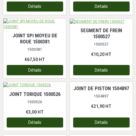
Détails
Détails
SEGMENT DE FREIN
JOINT SPI MOYEU DE
1500527
ROUE 1500381
1500527
1500381
€10,20
HT
€67,50
HT
Détails
Détails
JOINT DE PISTON 1504897
JOINT TORIQUE 1500526
1504897
1500526
€21,90
HT
€3,00
HT
Détails
Détails