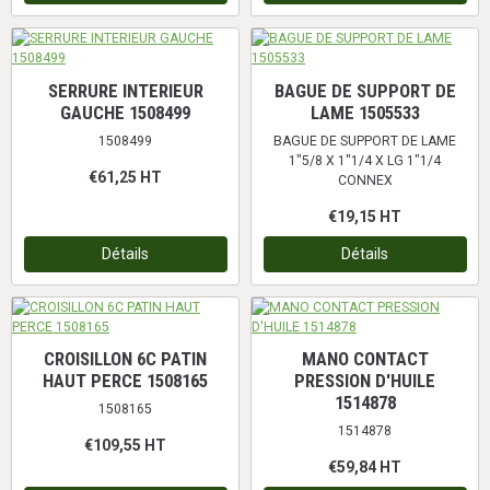
SERRURE INTERIEUR
BAGUE DE SUPPORT DE
GAUCHE 1508499
LAME 1505533
1508499
BAGUE DE SUPPORT DE LAME
1"5/8 X 1"1/4 X LG 1"1/4
€61,25
HT
CONNEX
€19,15
HT
Détails
Détails
CROISILLON 6C PATIN
MANO CONTACT
HAUT PERCE 1508165
PRESSION D'HUILE
1514878
1508165
1514878
€109,55
HT
€59,84
HT