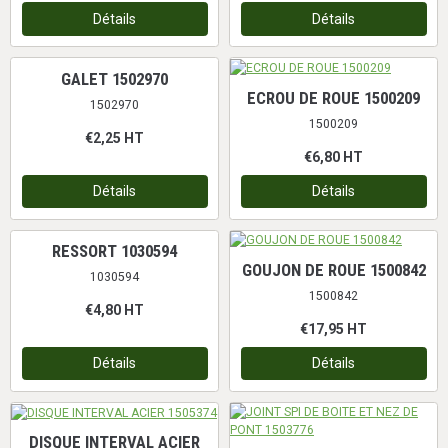
Détails
Détails
GALET 1502970
ECROU DE ROUE 1500209
1502970
1500209
€2,25
HT
€6,80
HT
Détails
Détails
RESSORT 1030594
GOUJON DE ROUE 1500842
1030594
1500842
€4,80
HT
€17,95
HT
Détails
Détails
DISQUE INTERVAL ACIER