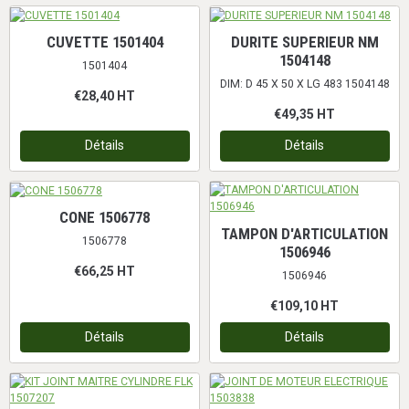
CUVETTE 1501404
DURITE SUPERIEUR NM
1504148
1501404
DIM: D 45 X 50 X LG 483 1504148
€28,40
HT
€49,35
HT
Détails
Détails
CONE 1506778
TAMPON D'ARTICULATION
1506778
1506946
€66,25
HT
1506946
€109,10
HT
Détails
Détails