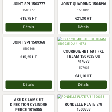
JOINT SPI 1503777
JOINT QUADRING 1504896
1503777
1504896
€18,75
HT
€21,30
HT
Détails
Détails
JOINT SPI 1509368
1509368
COURROIE 4BT 6BT FKL
TBJAM 1507035 OU
€15,25
HT
414573
1507035
€41,10
HT
Détails
Détails
AXE DE LAME ET
RONDELLE PLATE 7/8
DIRECTION CYLINDRE
1500353
PERCE 1016855