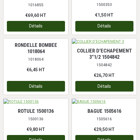
1500353
1016855
€1,50
HT
€69,60
HT
Détails
Détails
RONDELLE BOMBEE
COLLIER D'ECHAPEMENT
1018064
3"1/2 1504842
1018064
1504842
€6,45
HT
€26,70
HT
Détails
Détails
ROTULE 1500136
BAGUE 1505616
1500136
1505616
€9,80
HT
€29,50
HT
Détails
Détails