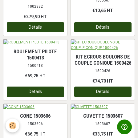
1500367
1002832
€10,65
HT
€279,90
HT
Détails
Détails
ROULEMENT PILOTE
KIT ECROUS BOULONS DE
1500413
COUPLE CONIQUE 1500426
1500413
1500426
€69,25
HT
€74,70
HT
Détails
Détails
CONE 1503606
CUVETTE 1503607
1503606
1503607
€66,75
HT
€33,75
HT