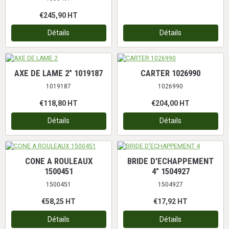
€245,90
HT
Détails
Détails
AXE DE LAME 2" 1019187
CARTER 1026990
1019187
1026990
€118,80
HT
€204,00
HT
Détails
Détails
CONE A ROULEAUX
BRIDE D'ECHAPPEMENT
1500451
4" 1504927
1500451
1504927
€58,25
HT
€17,92
HT
Détails
Détails