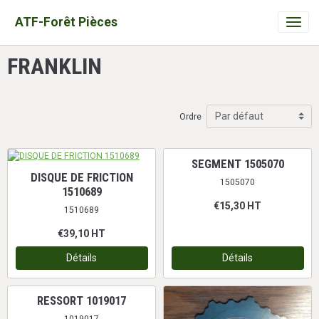
ATF-Forêt Pièces
FRANKLIN
Ordre
SEGMENT 1505070
DISQUE DE FRICTION
1505070
1510689
€15,30
HT
1510689
€39,10
HT
Détails
Détails
RESSORT 1019017