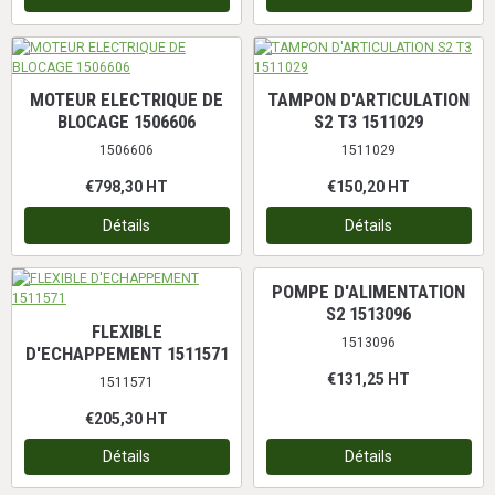
MOTEUR ELECTRIQUE DE
TAMPON D'ARTICULATION
BLOCAGE 1506606
S2 T3 1511029
1506606
1511029
€798,30
HT
€150,20
HT
Détails
Détails
POMPE D'ALIMENTATION
S2 1513096
FLEXIBLE
1513096
D'ECHAPPEMENT 1511571
€131,25
HT
1511571
€205,30
HT
Détails
Détails