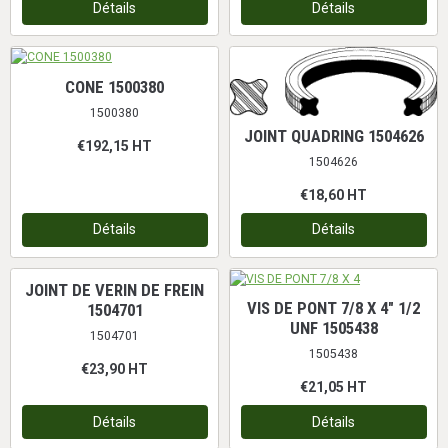
Détails
Détails
CONE 1500380
1500380
JOINT QUADRING 1504626
€192,15
HT
1504626
€18,60
HT
Détails
Détails
JOINT DE VERIN DE FREIN
VIS DE PONT 7/8 X 4" 1/2
1504701
UNF 1505438
1504701
1505438
€23,90
HT
€21,05
HT
Détails
Détails