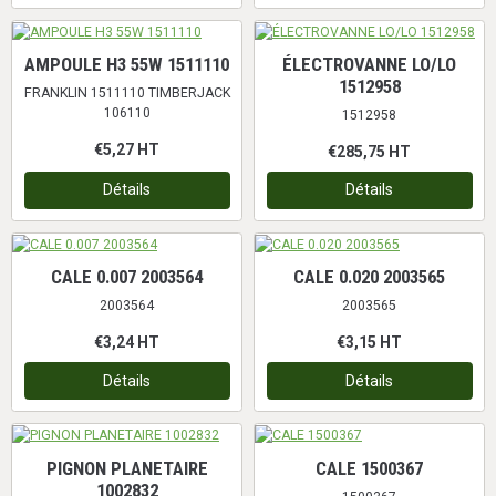
AMPOULE H3 55W 1511110
ÉLECTROVANNE LO/LO
1512958
FRANKLIN 1511110 TIMBERJACK
106110
1512958
€5,27
HT
€285,75
HT
Détails
Détails
CALE 0.007 2003564
CALE 0.020 2003565
2003564
2003565
€3,24
HT
€3,15
HT
Détails
Détails
PIGNON PLANETAIRE
CALE 1500367
1002832