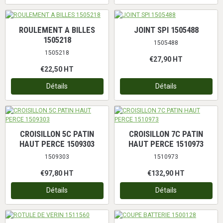
ROULEMENT A BILLES
JOINT SPI 1505488
1505218
1505488
1505218
€27,90
HT
€22,50
HT
Détails
Détails
CROISILLON 5C PATIN
CROISILLON 7C PATIN
HAUT PERCE 1509303
HAUT PERCE 1510973
1509303
1510973
€97,80
HT
€132,90
HT
Détails
Détails