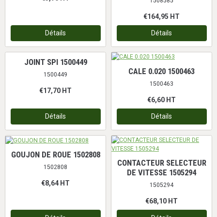
1508585
€164,95
HT
Détails
Détails
JOINT SPI 1500449
CALE 0.020 1500463
1500449
1500463
€17,70
HT
€6,60
HT
Détails
Détails
GOUJON DE ROUE 1502808
CONTACTEUR SELECTEUR
1502808
DE VITESSE 1505294
€8,64
HT
1505294
€68,10
HT