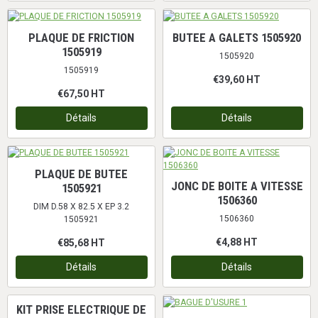
PLAQUE DE FRICTION
BUTEE A GALETS 1505920
1505919
1505920
1505919
€39,60
HT
€67,50
HT
Détails
Détails
PLAQUE DE BUTEE
JONC DE BOITE A VITESSE
1505921
1506360
DIM D.58 X 82.5 X EP 3.2
1506360
1505921
€4,88
HT
€85,68
HT
Détails
Détails
KIT PRISE ELECTRIQUE DE