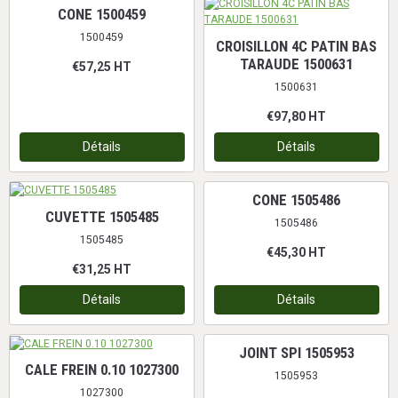
CONE 1500459
1500459
CROISILLON 4C PATIN BAS
TARAUDE 1500631
€57,25
HT
1500631
€97,80
HT
Détails
Détails
CONE 1505486
CUVETTE 1505485
1505486
1505485
€45,30
HT
€31,25
HT
Détails
Détails
JOINT SPI 1505953
CALE FREIN 0.10 1027300
1505953
1027300