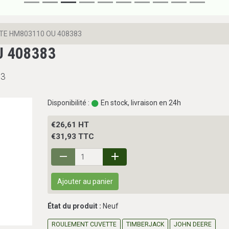
TE HM803110 OU 408383
U 408383
83
Disponibilité :
En stock, livraison en 24h
€26,61 HT
€31,93 TTC
Ajouter au panier
État du produit :
Neuf
ROULEMENT CUVETTE
TIMBERJACK
JOHN DEERE