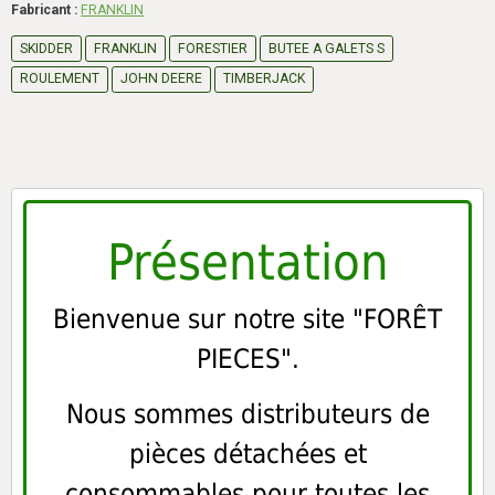
Fabricant :
FRANKLIN
SKIDDER
FRANKLIN
FORESTIER
BUTEE A GALETS S
ROULEMENT
JOHN DEERE
TIMBERJACK
Présentation
Bienvenue sur notre site "FORÊT
PIECES".
Nous sommes distributeurs de
pièces détachées et
consommables pour toutes les