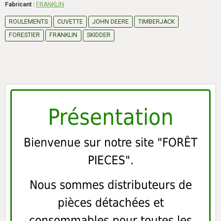
Fabricant :
FRANKLIN
ROULEMENTS
CUVETTE
JOHN DEERE
TIMBERJACK
FORESTIER
FRANKLIN
SKIDDER
Présentation
Bienvenue sur notre site "FORÊT
PIECES".
Nous sommes distributeurs de
pièces détachées et
consommables pour toutes les