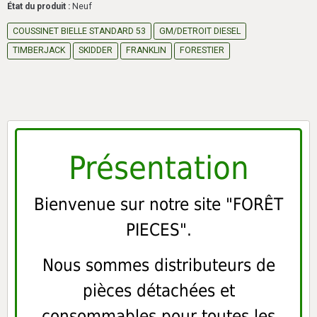
État du produit :
Neuf
COUSSINET BIELLE STANDARD 53
GM/DETROIT DIESEL
TIMBERJACK
SKIDDER
FRANKLIN
FORESTIER
Présentation
Bienvenue sur notre site "FORÊT
PIECES".
Nous sommes distributeurs de
pièces détachées et
consommables pour toutes les